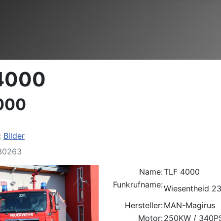
4000
000
:
Bilder
 30263
Name:
TLF 4000
Funkrufname:
Wiesentheid 23
Hersteller:
MAN-Magirus
Motor:
250KW / 340P