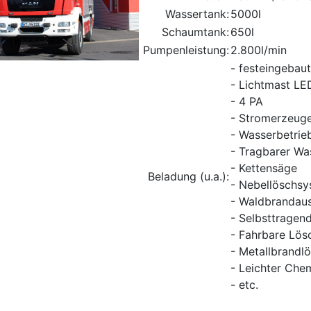
Wassertank:
5000l
Schaumtank:
650l
Pumpenleistung:
2.800l/min
- festeingebau
- Lichtmast LE
- 4 PA
- Stromerzeug
- Wasserbetrie
- Tragbarer W
- Kettensäge
Beladung (u.a.):
- Nebellöschs
- Waldbrandau
- Selbsttragend
- Fahrbare Lös
- Metallbrandl
- Leichter Che
- etc.