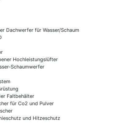
ter Dachwerfer für Wasser/Schaum
D
er
bener Hochleistungslüfter
asser-Schaumwerfer
ystem
srüstung
er Faltbehälter
cher für Co2 und Pulver
öscher
mieschutz und Hitzeschutz